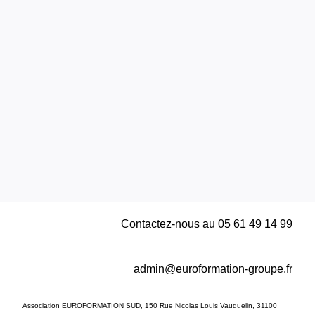
FAQs
Statistiques Apprentissage
Politique de confidentialité
Mentions légales
Données personnelles & RGPD
Conditions Générales de Vente
Contactez-nous au
05 61 49 14 99
admin@euroformation-groupe.fr
Association EUROFORMATION SUD, 150 Rue Nicolas Louis Vauquelin, 31100