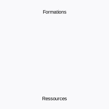
Formations
Ressources humaines
Paie
Juridique
Gestion – Assistant juridique
Formation Secrétaire comptable
Nos Formations Langues
Ressources