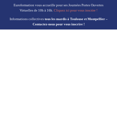
Passer
Euroformation vous accueille pour ses Journées Portes Ouvertes
Virtuelles de 10h à 16h.
Cliquez ici pour vous inscrire !
au
Informations collectives
tous les mardis à Toulouse et Montpellier –
contenu
Contactez-nous pour vous inscrire !