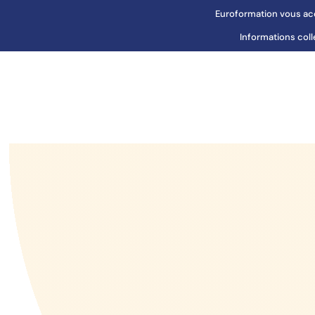
Passer
Euroformation vous acc
au
Informations coll
contenu